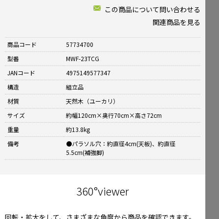
この商品について問い合わせる
関連商品を見る
商品コード
57734700
型番
MWF-23TCG
JANコード
4975149577347
構造
組立品
材質
天然木（ユーカリ）
サイズ
約幅120cm×奥行70cm×高さ72cm
重量
約13.8kg
備考
●パラソル穴：約直径4cm(天板)、約直径
5.5cm(補強脚)
360°viewer
回転・拡大をして、さまざまな角度から商品を確認できます。