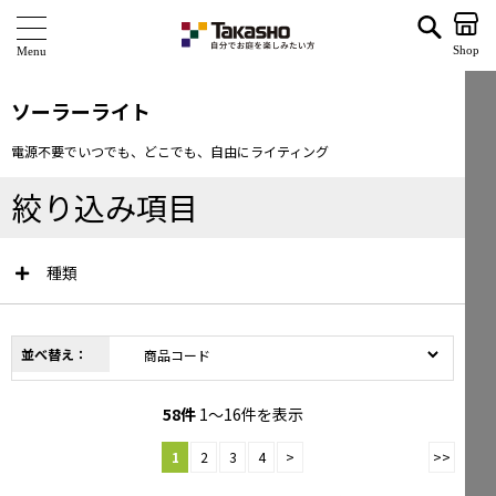
ソーラーライト | タカショー ホームユース
Shop
商 品
ソーラーライト
ブランド
電源不要でいつでも、どこでも、自由にライティング
海外ブランド・シリーズ
絞り込み項目
特 集
種類
ショールーム
企業情報
並べ替え：
関連サイト
58
件
1～16件を表示
サポート
1
2
3
4
>
>>