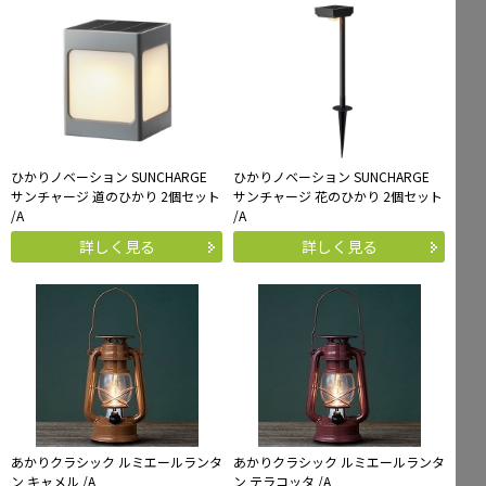
Mailform
FAQ
メールでお問合せ
よくお寄せいただくご質問
0120-51-4128
Tel.
受付時間 / 9:00-17:00（土日祝休み）
ひかりノベーション SUNCHARGE
ひかりノベーション SUNCHARGE
サンチャージ 道のひかり 2個セット
サンチャージ 花のひかり 2個セット
/A
/A
詳しく見る
詳しく見る
あかりクラシック ルミエールランタ
あかりクラシック ルミエールランタ
ン キャメル /A
ン テラコッタ /A