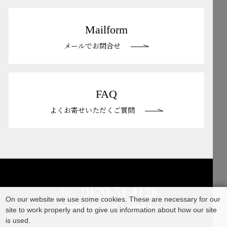
Mailform
メールでお問合せ
FAQ
よくお寄せいただくご質問
0120-51-4128
Tel.
On our website we use some cookies. These are necessary for our
受付時間 / 9:00-17:00（土日祝休み）
site to work properly and to give us information about how our site
is used.