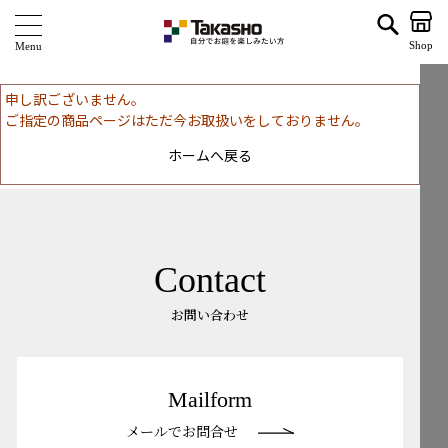
| タカショー ホームユース
Shop
商 品
申し訳ございません。
ご指定の商品ページはただ今お取扱いをしておりません。
ブランド
ホームへ戻る
海外ブランド・シリーズ
特 集
ショールーム
Contact
企業情報
お問い合わせ
関連サイト
Mailform
サポート
メールでお問合せ