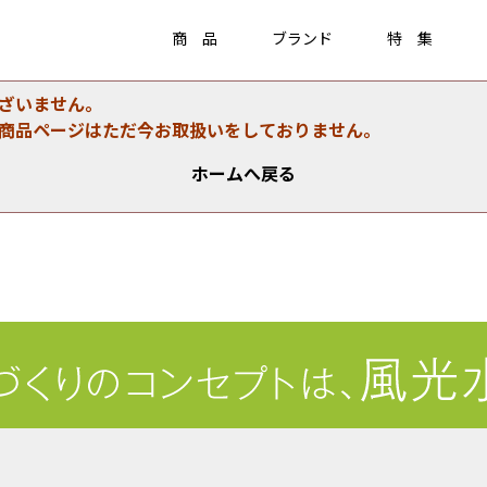
商 品
ブランド
特 集
ざいません。
商品ページはただ今お取扱いをしておりません。
Item
ラティス・フェンス
ホームへ戻る
ラティス・フェンス
アクセサリー
竹垣・袖垣・枝折戸
庭
-
KAGU
ひかりノベーション
美WOOD