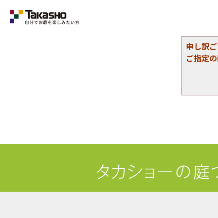
申し訳ご
ご指定の
Category
ラティス・フェンス
収納庫・室外機カバー
デッキ・タイル・人工芝
UNI SHADE
ポーチ・オーニング
シェード
テーブル・チェアー・パラソル
ライト・イルミネーション