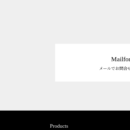
デコレーション
花壇材
レイズドベッドプランター
プランター・シェルフ
アーチ・トレリス
Mailfo
園芸用品
メールでお問合
ガーデンツール
温 室
Products