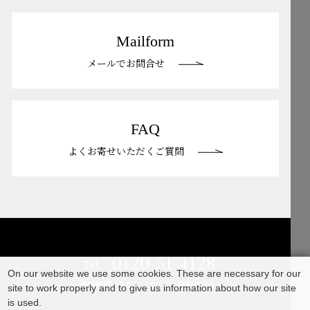
Mailform
メールでお問合せ
FAQ
よくお寄せいただくご質問
0120-51-4128
Tel.
On our website we use some cookies. These are necessary for our
受付時間 / 9:00-17:00（土日祝休み）
site to work properly and to give us information about how our site
is used.