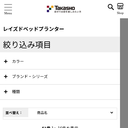
レイズドベッドプランター | タカショー ホームユース 並び順：商品名
Shop
商 品
レイズドベッドプランター
ブランド
絞り込み項目
海外ブランド・シリーズ
カラー
特 集
ショールーム
ブランド・シリーズ
企業情報
種類
関連サイト
並べ替え：
サポート
51
件
1～16件を表示