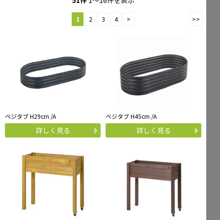
1
2
3
4
>
>>
Mailform
FAQ
メールでお問合せ
よくお寄せいただくご質問
0120-51-4128
Tel.
受付時間 / 9:00-17:00（土日祝休み）
ベジタブ H29cm /A
ベジタブ H45cm /A
詳しく見る
詳しく見る