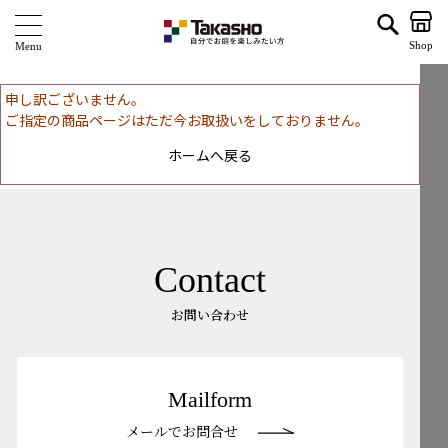
| タカショー ホームユース
Shop
商 品
申し訳ございません。
ご指定の商品ページはただ今お取扱いをしておりません。
ブランド
ホームへ戻る
海外ブランド・シリーズ
特 集
ショールーム
Contact
企業情報
お問い合わせ
関連サイト
Mailform
サポート
メールでお問合せ