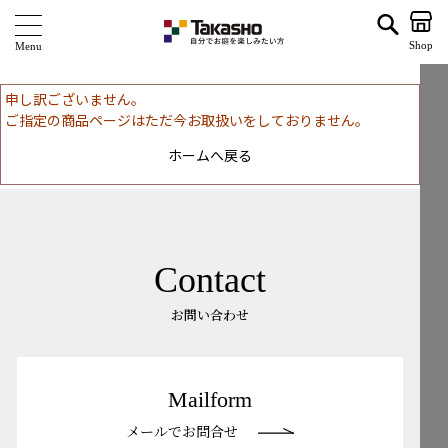
| タカショー ホームユース
Shop
商 品
申し訳ございません。
ご指定の商品ページはただ今お取扱いをしておりません。
ブランド
ホームへ戻る
海外ブランド・シリーズ
特 集
ショールーム
Contact
企業情報
お問い合わせ
関連サイト
Mailform
サポート
メールでお問合せ