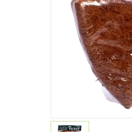
デコレーション
花壇材
レイズドベッドプランター
プランター・シェルフ
アーチ・トレリス
園芸用品
ガーデンツール
温 室