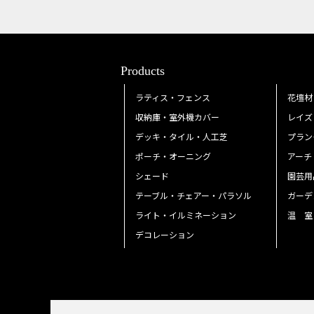
Products
ラティス・フェンス
花壇材
収納庫・室外機カバー
レイズ
デッキ・タイル・人工芝
プラン
ポーチ・オーニング
アーチ
シェード
園芸用
テーブル・チェアー・パラソル
ガーデ
ライト・イルミネーション
温 室
デコレーション