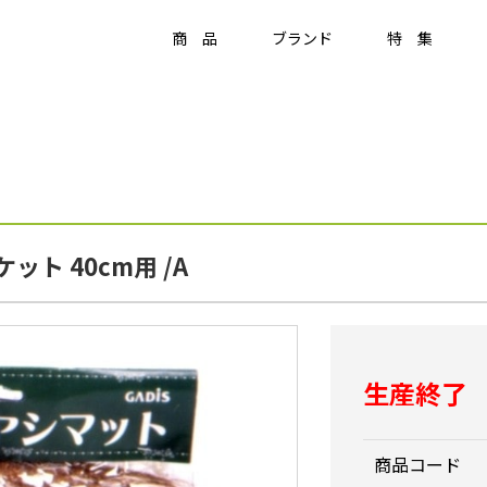
商 品
ブランド
特 集
Item
ラティス・フェンス
ラティス・フェンス
アクセサリー
ト 40cm用 /A
竹垣・袖垣・枝折戸
庭
-
KAGU
ひかりノベーション
美WOOD
生産終了
商品コード