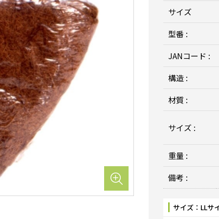
サイズ
型番 :
JANコード :
構造 :
材質 :
サイズ :
重量 :
備考 :
サイズ：
LLサ