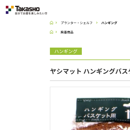
プランター・シェルフ
ハンギング
廃番商品
Category
ハンギング
ラティス・フェンス
収納庫・室外機カバー
ヤシマット ハンギングバスケッ
デッキ・タイル・人工芝
UNI SHADE
ポーチ・オーニング
シェード
テーブル・チェアー・パラソル
ライト・イルミネーション