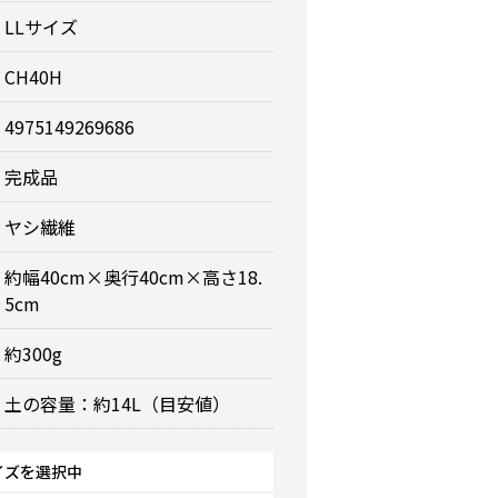
LLサイズ
CH40H
4975149269686
完成品
ヤシ繊維
約幅40cm×奥行40cm×高さ18.
5cm
約300g
土の容量：約14L（目安値）
イズを選択中