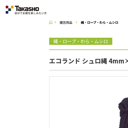
園芸用品
縄・ロープ・わら・ムシロ
Category
縄・ロープ・わら・ムシロ
ラティス・フェンス
エコランド シュロ縄 4mm×
収納庫・室外機カバー
デッキ・タイル・人工芝
UNI SHADE
ポーチ・オーニング
シェード
テーブル・チェアー・パラソル
ライト・イルミネーション