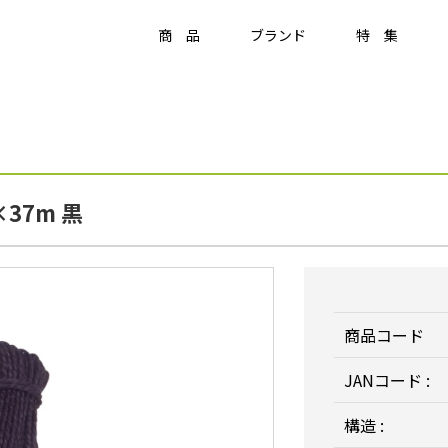
商 品
ブランド
特 集
Item
ラティス・フェンス
37m 黒
ラティス・フェンス
アクセサリー
竹垣・袖垣・枝折戸
庭
-
KAGU
ひかりノベーション
美WOOD
商品コード
JANコード :
構造 :