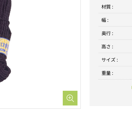
材質 :
幅 :
奥行 :
高さ :
サイズ :
重量 :