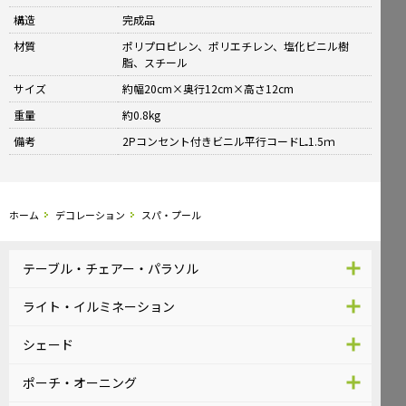
構造
完成品
材質
ポリプロピレン、ポリエチレン、塩化ビニル樹
脂、スチール
サイズ
約幅20cm×奥行12cm×高さ12cm
重量
約0.8kg
備考
2Pコンセント付きビニル平行コードL₌1.5ｍ
ホーム
デコレーション
スパ・プール
テーブル・チェアー・パラソル
ライト・イルミネーション
シェード
ポーチ・オーニング