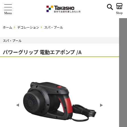
パワーグリップ 電動エアポンプ /A | タカショー ホームユース
Shop
商 品
ホーム
デコレーション
スパ・プール
ブランド
スパ・プール
海外ブランド・シリーズ
パワーグリップ 電動エアポンプ /A
特 集
ショールーム
企業情報
関連サイト
サポート