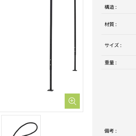
構造 :
材質 :
サイズ :
重量 :
備考 :