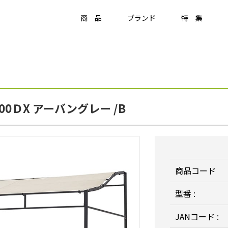
商 品
ブランド
特 集
Item
ラティス・フェンス
0ＤX アーバングレー /B
ラティス・フェンス
アクセサリー
竹垣・袖垣・枝折戸
庭
-
KAGU
ひかりノベーション
美WOOD
商品コード
型番 :
JANコード :