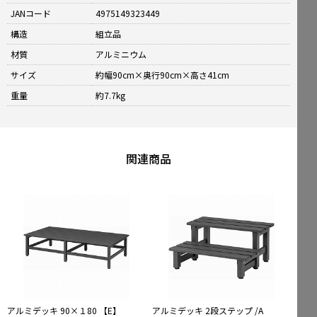
JANコード
4975149323449
構造
組立品
材質
アルミニウム
サイズ
約幅90cm×奥行90cm×高さ41cm
重量
約7.7kg
関連商品
アルミデッキ 90×１80 【E】
アルミデッキ 2段ステップ /A