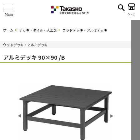
アルミデッキ 90×90 /B | タカショー ホームユース
Shop
商 品
ホーム
デッキ・タイル・人工芝
ウッドデッキ・アルミデッキ
ブランド
ウッドデッキ・アルミデッキ
海外ブランド・シリーズ
アルミデッキ 90×90 /B
特 集
ショールーム
企業情報
関連サイト
サポート