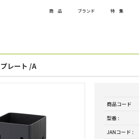
商 品
ブランド
特 集
Item
ラティス・フェンス
プレート /A
ラティス・フェンス
アクセサリー
竹垣・袖垣・枝折戸
庭
-
KAGU
ひかりノベーション
美WOOD
商品コード
型番 :
JANコード :