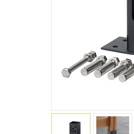
デコレーション
花壇材
レイズドベッドプランター
プランター・シェルフ
アーチ・トレリス
園芸用品
ガーデンツール
温 室