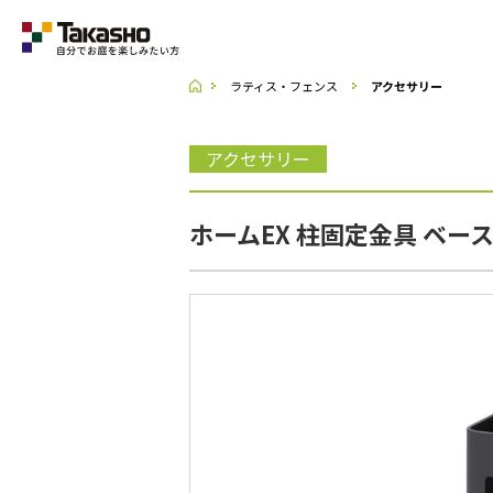
ラティス・フェンス
アクセサリー
Category
アクセサリー
ラティス・フェンス
ホームEX 柱固定金具 ベース
収納庫・室外機カバー
デッキ・タイル・人工芝
UNI SHADE
ポーチ・オーニング
シェード
テーブル・チェアー・パラソル
ライト・イルミネーション