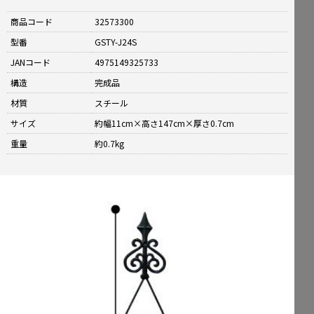
商品コード
32573300
型番
GSTY-J24S
JANコード
4975149325733
構造
完成品
材質
スチール
サイズ
約幅11cm×高さ147cm×厚さ0.7cm
重量
約0.7kg