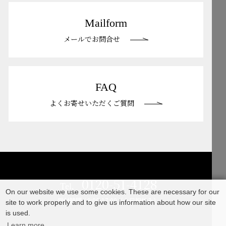
Mailform
メールでお問合せ
FAQ
よくお寄せいただくご質問
0120-51-4128
Tel.
On our website we use some cookies. These are necessary for our
受付時間 / 9:00-17:00（土日祝休み）
site to work properly and to give us information about how our site
is used.
Learn more