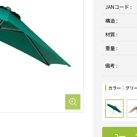
JANコード :
構造 :
材質 :
重量 :
備考 :
カラー：
グリ