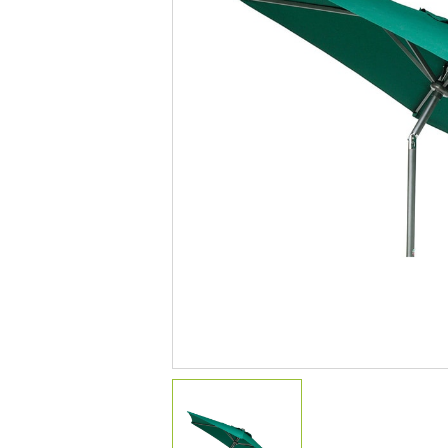
デコレーション
花壇材
レイズドベッドプランター
プランター・シェルフ
アーチ・トレリス
園芸用品
ガーデンツール
温 室