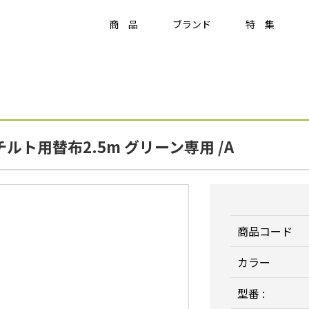
商 品
ブランド
特 集
Item
ラティス・フェンス
ト用替布2.5m グリーン専用 /A
ラティス・フェンス
アクセサリー
竹垣・袖垣・枝折戸
庭
-
KAGU
ひかりノベーション
美WOOD
商品コード
カラー
型番 :