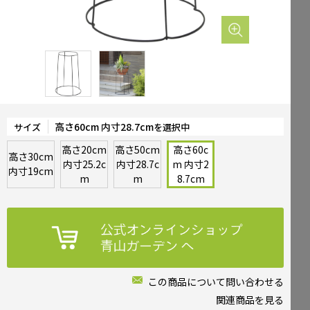
Mailform
FAQ
メールでお問合せ
よくお寄せいただくご質問
0120-51-4128
Tel.
受付時間 / 9:00-17:00（土日祝休み）
高さ60cm 内寸28.7cm
サイズ
を選択中
高さ20cm
高さ50cm
高さ60c
高さ30cm
内寸25.2c
内寸28.7c
m 内寸2
内寸19cm
m
m
8.7cm
この商品について問い合わせる
関連商品を見る