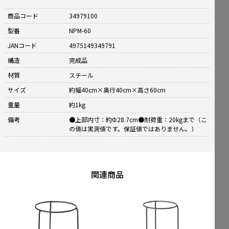
商品コード
34979100
型番
NPM-60
JANコード
4975149349791
構造
完成品
材質
スチール
サイズ
約幅40cm×奥行40cm×高さ60cm
重量
約1kg
備考
●上部内寸：約Φ28.7cm●耐荷重：20kgまで（こ
の値は実測値です。保証値ではありません。）
関連商品