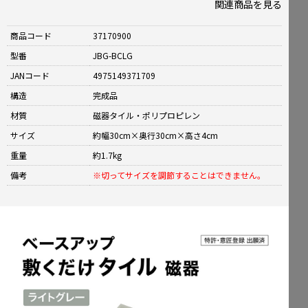
関連商品を見る
商品コード
37170900
型番
JBG-BCLG
JANコード
4975149371709
構造
完成品
材質
磁器タイル・ポリプロピレン
サイズ
約幅30cm×奥行30cm×高さ4cm
重量
約1.7kg
備考
※切ってサイズを調節することはできません。