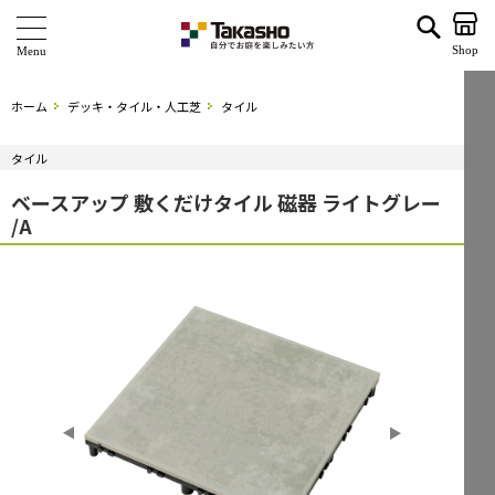
ベースアップ 敷くだけタイル 磁器 ライトグレー /A | タカショー ホームユース
Shop
商 品
ホーム
デッキ・タイル・人工芝
タイル
ブランド
タイル
海外ブランド・シリーズ
ベースアップ 敷くだけタイル 磁器 ライトグレー
/A
特 集
ショールーム
企業情報
関連サイト
サポート