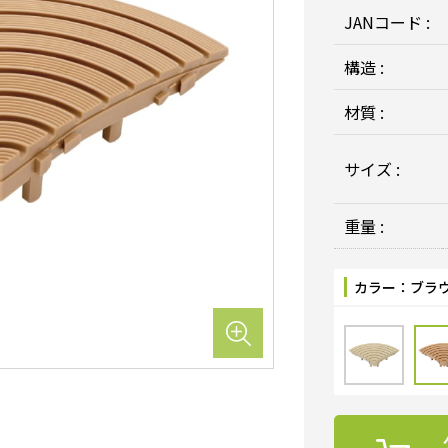
JANコード :
構造 :
材質 :
サイズ :
重量 :
カラー：
ブラ