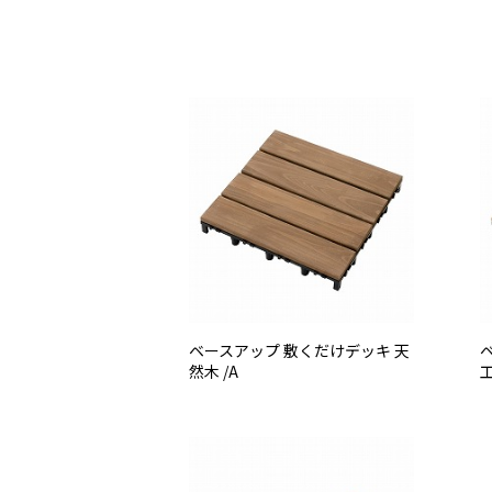
ベースアップ 敷くだけデッキ 天
然木 /A