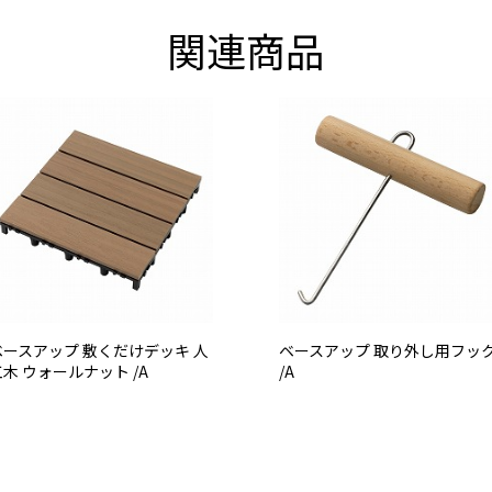
関連商品
ベースアップ 敷くだけデッキ 人
ベースアップ 取り外し用フッ
工木 ウォールナット /A
/A