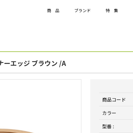
商 品
ブランド
特 集
Item
ラティス・フェンス
ーエッジ ブラウン /A
ラティス・フェンス
アクセサリー
竹垣・袖垣・枝折戸
庭
-
KAGU
ひかりノベーション
美WOOD
商品コード
カラー
型番 :