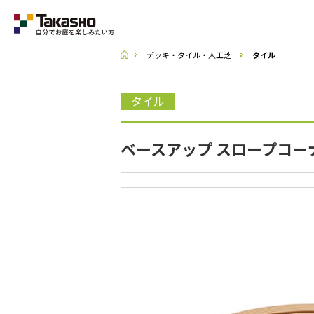
デッキ・タイル・人工芝
タイル
Category
タイル
ラティス・フェンス
ベースアップ スロープコーナ
収納庫・室外機カバー
デッキ・タイル・人工芝
UNI SHADE
ポーチ・オーニング
シェード
テーブル・チェアー・パラソル
ライト・イルミネーション