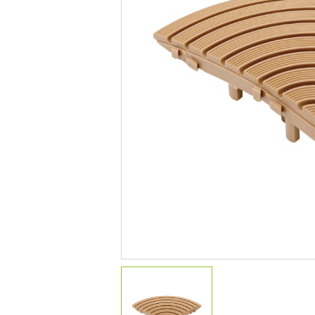
デコレーション
花壇材
レイズドベッドプランター
プランター・シェルフ
アーチ・トレリス
園芸用品
ガーデンツール
温 室