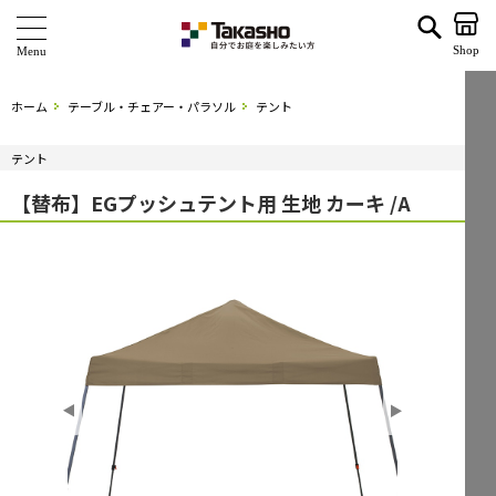
【替布】EGプッシュテント用 生地 カーキ /A | タカショー ホームユース
Shop
商 品
ホーム
テーブル・チェアー・パラソル
テント
ブランド
テント
海外ブランド・シリーズ
【替布】EGプッシュテント用 生地 カーキ /A
特 集
ショールーム
企業情報
関連サイト
サポート