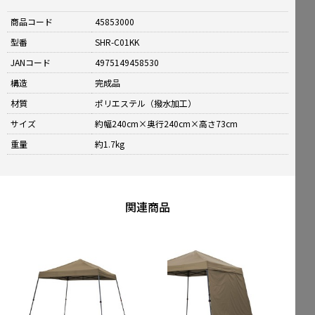
商品コード
45853000
型番
SHR-C01KK
JANコード
4975149458530
構造
完成品
材質
ポリエステル（撥水加工）
サイズ
約幅240cm×奥行240cm×高さ73cm
重量
約1.7kg
関連商品