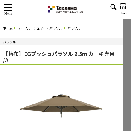
【替布】EGプッシュパラソル 2.5m カーキ専用 /A | タカショー ホームユース
Shop
商 品
ホーム
テーブル・チェアー・パラソル
パラソル
ブランド
パラソル
海外ブランド・シリーズ
【替布】EGプッシュパラソル 2.5m カーキ専用
/A
特 集
ショールーム
企業情報
関連サイト
サポート