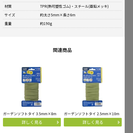
材質
TPR(熱可塑性ゴム)・スチール(亜鉛メッキ)
サイズ
約太さ5mm×長さ6m
重量
約190g
関連商品
ガーデンソフトタイ 3.5mm×8m
ガーデンソフトタイ 2.5mm×10m
詳しく見る
詳しく見る