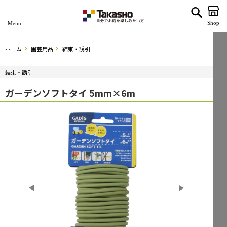
ガーデンソフトタイ 5mm×6m | タカショー ホームユース
Shop
商 品
ホーム
園芸用品
結束・誘引
ブランド
結束・誘引
海外ブランド・シリーズ
ガーデンソフトタイ 5mm×6m
特 集
ショールーム
企業情報
関連サイト
サポート