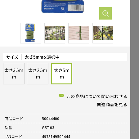
Mailform
FAQ
メールでお問合せ
よくお寄せいただくご質問
0120-51-4128
Tel.
受付時間 / 9:00-17:00（土日祝休み）
太さ5mm
サイズ
を選択中
太さ3.5m
太さ2.5m
太さ5m
m
m
m
この商品について問い合わせる
関連商品を見る
商品コード
50044400
型番
GST-03
JANコード
4975149500444