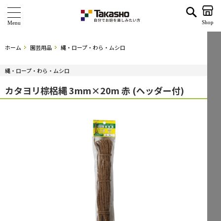
カタヨリ棕梠縄 3mm×20m 赤 (ヘッダー付) | タカショー ホームユース
Shop
商 品
ホーム
園芸用品
縄・ロープ・わら・ムシロ
ブランド
縄・ロープ・わら・ムシロ
海外ブランド・シリーズ
カタヨリ棕梠縄 3mm×20m 赤 (ヘッダー付)
特 集
ショールーム
企業情報
関連サイト
サポート