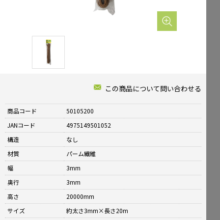
Mailform
FAQ
メールでお問合せ
よくお寄せいただくご質問
0120-51-4128
Tel.
受付時間 / 9:00-17:00（土日祝休み）
この商品について問い合わせる
商品コード
50105200
JANコード
4975149501052
構造
なし
材質
パーム繊維
幅
3mm
奥行
3mm
高さ
20000mm
サイズ
約太さ3mm×長さ20m