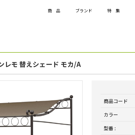
商 品
ブランド
特 集
Item
ラティス・フェンス
レモ 替えシェード モカ/A
ラティス・フェンス
アクセサリー
竹垣・袖垣・枝折戸
庭
-
KAGU
ひかりノベーション
美WOOD
商品コード
カラー
型番 :