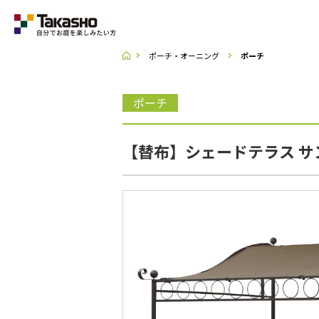
ポーチ・オーニング
ポーチ
Category
ポーチ
ラティス・フェンス
【替布】シェードテラス サン
収納庫・室外機カバー
デッキ・タイル・人工芝
UNI SHADE
ポーチ・オーニング
シェード
テーブル・チェアー・パラソル
ライト・イルミネーション