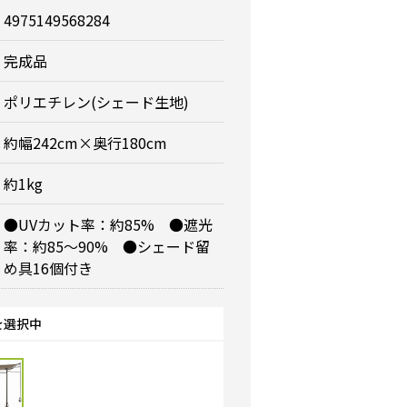
4975149568284
完成品
ポリエチレン(シェード生地)
約幅242cm×奥行180cm
約1kg
●UVカット率：約85% ●遮光
率：約85～90% ●シェード留
め具16個付き
を選択中