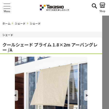
クールシェード プライム 1.8×2m アーバングレー /A | タカショー ホームユース
Shop
商 品
ホーム
シェード
シェード
ブランド
シェード
海外ブランド・シリーズ
クールシェード プライム 1.8×2m アーバングレ
ー /A
特 集
ショールーム
企業情報
関連サイト
サポート