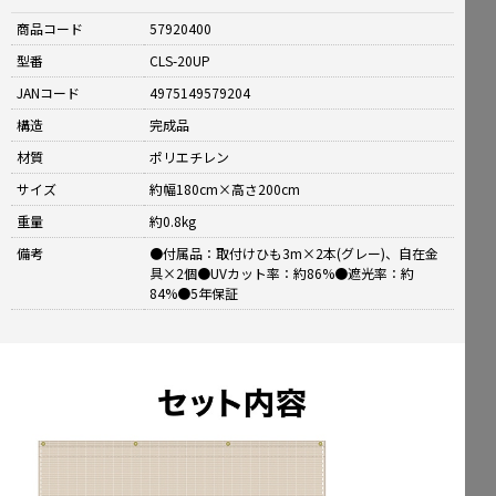
商品コード
57920400
型番
CLS-20UP
JANコード
4975149579204
構造
完成品
材質
ポリエチレン
サイズ
約幅180cm×高さ200cm
重量
約0.8kg
備考
●付属品：取付けひも3m×2本(グレー)、自在金
具×2個●UVカット率：約86%●遮光率：約
84%●5年保証