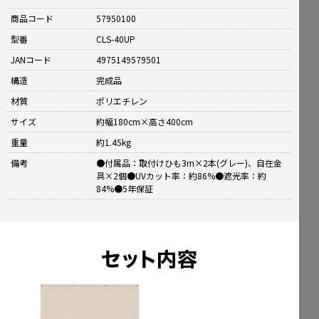
商品コード
57950100
型番
CLS-40UP
JANコード
4975149579501
構造
完成品
材質
ポリエチレン
サイズ
約幅180cm×高さ400cm
重量
約1.45kg
備考
●付属品：取付けひも3m×2本(グレー)、自在金
具×2個●UVカット率：約86%●遮光率：約
84%●5年保証