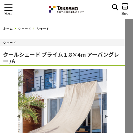
クールシェード プライム 1.8×4m アーバングレー /A | タカショー ホームユース
Shop
商 品
ホーム
シェード
シェード
ブランド
シェード
海外ブランド・シリーズ
クールシェード プライム 1.8×4m アーバングレ
ー /A
特 集
ショールーム
企業情報
関連サイト
サポート