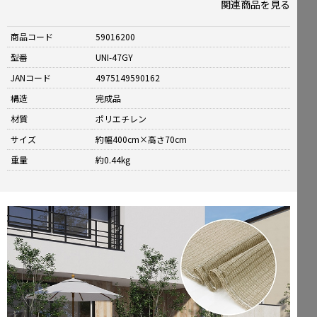
関連商品を見る
商品コード
59016200
型番
UNI-47GY
JANコード
4975149590162
構造
完成品
材質
ポリエチレン
サイズ
約幅400cm×高さ70cm
重量
約0.44kg