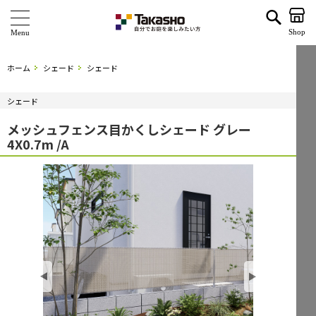
メッシュフェンス目かくしシェード グレー 4X0.7m /A | タカショー ホームユース
Shop
商 品
ホーム
シェード
シェード
ブランド
シェード
海外ブランド・シリーズ
メッシュフェンス目かくしシェード グレー
4X0.7m /A
特 集
ショールーム
企業情報
関連サイト
サポート