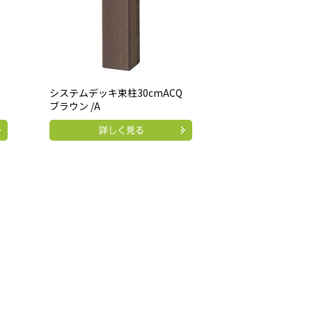
システムデッキ束柱30cmACQ
ブラウン /A