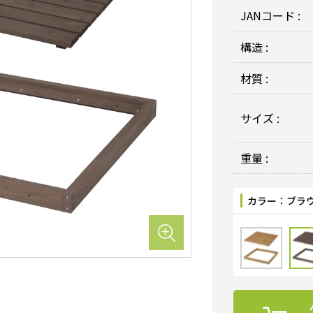
JANコード :
構造 :
材質 :
サイズ :
重量 :
カラー：
ブラ