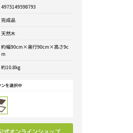
4975149598793
完成品
天然木
約幅90cm×奥行90cm×高さ9c
m
約10.8kg
ウンを選択中