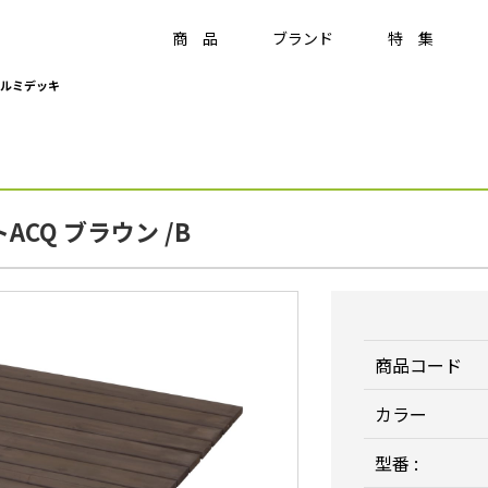
商 品
ブランド
特 集
ルミデッキ
Item
ラティス・フェンス
CQ ブラウン /B
ラティス・フェンス
アクセサリー
竹垣・袖垣・枝折戸
庭
-
KAGU
ひかりノベーション
美WOOD
商品コード
カラー
型番 :