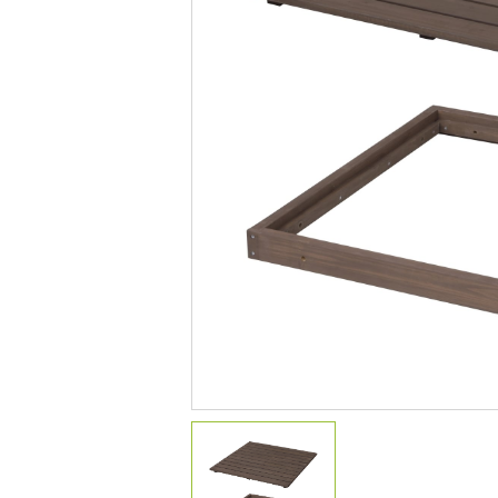
デコレーション
花壇材
レイズドベッドプランター
プランター・シェルフ
アーチ・トレリス
園芸用品
ガーデンツール
温 室