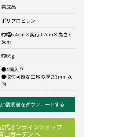
完成品
ポリプロピレン
約幅6.4cm×奥行0.7cm×高さ7.
5cm
約65g
●4個入り
●取付可能な生地の厚さ3mm以
内