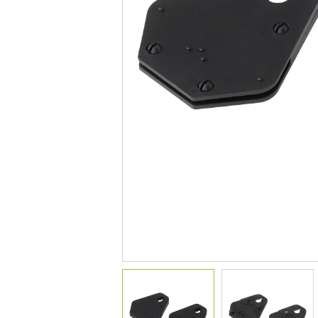
デコレーション
花壇材
レイズドベッドプランター
プランター・シェルフ
アーチ・トレリス
園芸用品
ガーデンツール
温 室