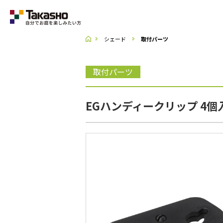
シェード
取付パーツ
Category
取付パーツ
ラティス・フェンス
EGハンディークリップ 4個入
収納庫・室外機カバー
デッキ・タイル・人工芝
UNI SHADE
ポーチ・オーニング
シェード
テーブル・チェアー・パラソル
ライト・イルミネーション