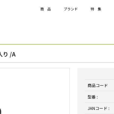
商 品
ブランド
特 集
Item
ラティス・フェンス
り /A
ラティス・フェンス
アクセサリー
竹垣・袖垣・枝折戸
庭
-
KAGU
ひかりノベーション
美WOOD
商品コード
型番 :
JANコード :