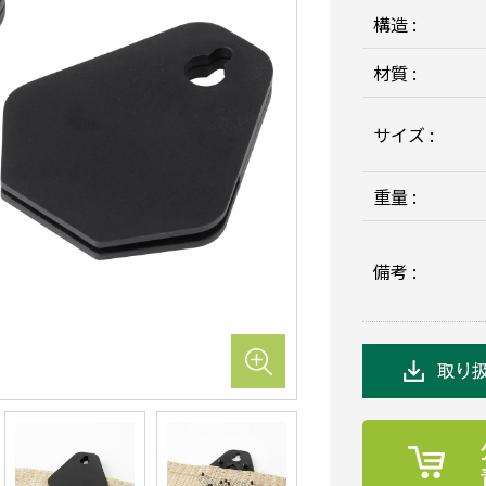
構造 :
材質 :
サイズ :
重量 :
備考 :