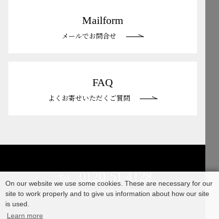
Mailform
メールでお問合せ
FAQ
よくお寄せいただくご質問
0120-51-4128
Tel.
On our website we use some cookies. These are necessary for our
受付時間 / 9:00-17:00（土日祝休み）
site to work properly and to give us information about how our site
is used.
Learn more