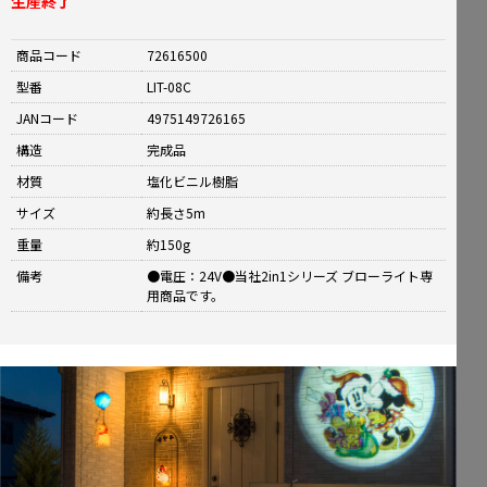
生産終了
商品コード
72616500
型番
LIT-08C
JANコード
4975149726165
構造
完成品
材質
塩化ビニル樹脂
サイズ
約長さ5m
重量
約150g
備考
●電圧：24V●当社2in1シリーズ ブローライト専
用商品です。