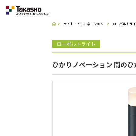
ライト・イルミネーション
ローボルトライ
Category
ローボルトライト
ラティス・フェンス
ひかりノベーション 間のひか
収納庫・室外機カバー
デッキ・タイル・人工芝
UNI SHADE
ポーチ・オーニング
シェード
テーブル・チェアー・パラソル
ライト・イルミネーション