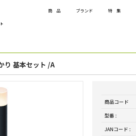
商 品
ブランド
特 集
ト
Item
ラティス・フェンス
り 基本セット /A
ラティス・フェンス
アクセサリー
竹垣・袖垣・枝折戸
庭
-
KAGU
ひかりノベーション
美WOOD
商品コード
型番 :
JANコード :