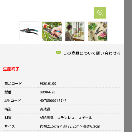
Mailform
FAQ
メールでお問合せ
よくお寄せいただくご質問
0120-51-4128
Tel.
受付時間 / 9:00-17:00（土日祝休み）
この商品について問い合わせる
生産終了
商品コード
98610100
型番
08904-20
JANコード
4078500018746
構造
完成品
材質
ABS樹脂、ステンレス、スチール
サイズ
約幅21.5cm×奥行2.2cm×長さ6.3cm