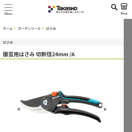
園芸用はさみ 切断径24mm /A | タカショー ホームユース
Shop
商 品
ホーム
ガーデンツール
はさみ
ブランド
はさみ
海外ブランド・シリーズ
園芸用はさみ 切断径24mm /A
特 集
ショールーム
企業情報
関連サイト
サポート