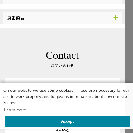
廃番商品
Contact
お問い合わせ
Mailform
On our website we use some cookies. These are necessary for our
site to work properly and to give us information about how our site
メールでお問合せ
is used.
Learn more
Accept
FAQ