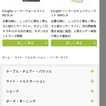
ExLights ソーラーウォールライト
ExLights ソーラーセキュリティーラ
META /A
イト MARS /A
必要な時に、しっかりと明るく照ら
必要な時に、しっかりと明るく照ら
す人感センサーライト。やさしく灯
す人感センサーライト。光の照射角
す やわらかな光の演出。モダンなエ
度を自由に設定。人感センサー検知
ントランス照明
で照らす警告灯
詳しく見る
詳しく見る
ホーム
ライト・イルミネーション
ソーラーライト
テーブル・チェアー・パラソル
ライト・イルミネーション
シェード
ポーチ・オーニング