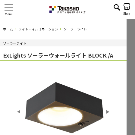
ExLights ソーラーウォールライト BLOCK /A | タカショー ホームユース
Shop
商 品
ホーム
ライト・イルミネーション
ソーラーライト
ブランド
ソーラーライト
海外ブランド・シリーズ
ExLights ソーラーウォールライト BLOCK /A
特 集
ショールーム
企業情報
関連サイト
サポート