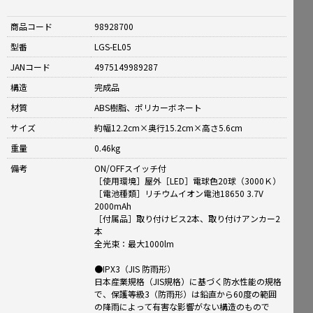
商品コード
98928700
型番
LGS-EL05
JANコード
4975149989287
構造
完成品
材質
ABS樹脂、ポリカーボネート
サイズ
約幅12.2cm×奥行15.2cm×高さ5.6cm
重量
0.46kg
備考
ON/OFFスイッチ付
［使用環境］屋外［LED］電球色20球（3000Ｋ）
［電池種類］リチウムイオン電池18650 3.7V
2000mAh
［付属品］取り付けビス2本、取り付けアンカー2
本
全光束：最大1000lm
●IPX3（JIS 防雨形）
日本産業規格（JIS規格）に基づく防水性能の規格
で、保護等級3（防雨形）は鉛直から60度の範囲
の降雨によって有害な影響がない構造のもので