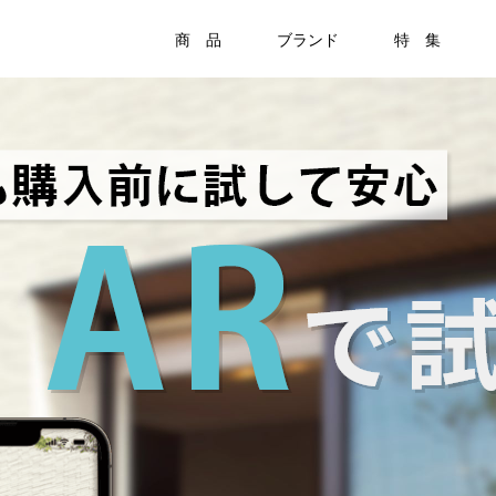
商 品
ブランド
特 集
Item
ラティス・フェンス
ラティス・フェンス
アクセサリー
竹垣・袖垣・枝折戸
庭
-
KAGU
ひかりノベーション
美WOOD