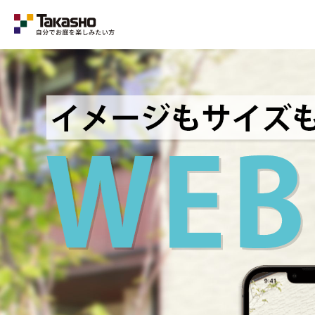
Category
ラティス・フェンス
収納庫・室外機カバー
デッキ・タイル・人工芝
UNI SHADE
ポーチ・オーニング
シェード
テーブル・チェアー・パラソル
ライト・イルミネーション