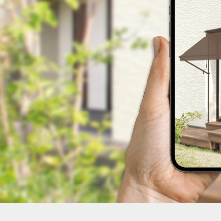
デコレーション
花壇材
レイズドベッドプランター
プランター・シェルフ
アーチ・トレリス
園芸用品
ガーデンツール
温 室