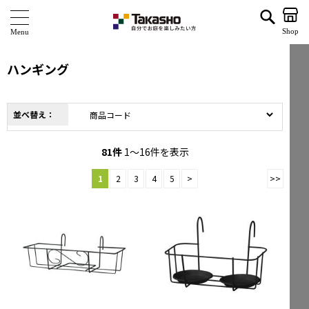
ハンギング | タカショー ホームユース 並び順：商品コード
Shop
商 品
ハンギング
ブランド
並べ替え：
海外ブランド・シリーズ
特 集
81
件
1～16件を表示
1
2
3
4
5
>
>>
ショールーム
企業情報
関連サイト
サポート