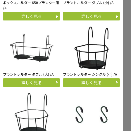
ボックスホルダー 650プランター用
プラントホルダー ダブル (小) /A
/A
Mailform
FAQ
詳しく見る
詳しく見る
メールでお問合せ
よくお寄せいただくご質問
0120-51-4128
Tel.
受付時間 / 9:00-17:00（土日祝休み）
プラントホルダー ダブル (大) /A
プラントホルダー シングル (小) /A
詳しく見る
詳しく見る