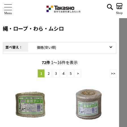
縄・ロープ・わら・ムシロ | タカショー ホームユース 並び順：価格(安い順)
Shop
商 品
縄・ロープ・わら・ムシロ
ブランド
並べ替え：
海外ブランド・シリーズ
特 集
72
件
1～16件を表示
1
2
3
4
5
>
>>
ショールーム
企業情報
関連サイト
サポート