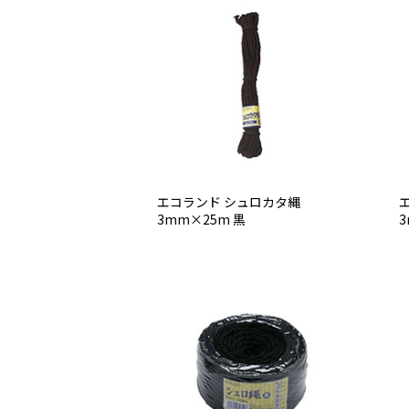
デコレーション
花壇材
レイズドベッドプランター
プランター・シェルフ
アーチ・トレリス
エコランド シュロカタ縄
園芸用品
3mm×25m 黒
3
ガーデンツール
温 室