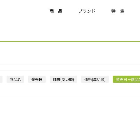
商 品
ブランド
特 集
Item
ラティス・フェンス
ラティス・フェンス
アクセサリー
商品名
発売日
価格(安い順)
価格(高い順)
発売日＋商品
竹垣・袖垣・枝折戸
庭
-
KAGU
ひかりノベーション
美WOOD