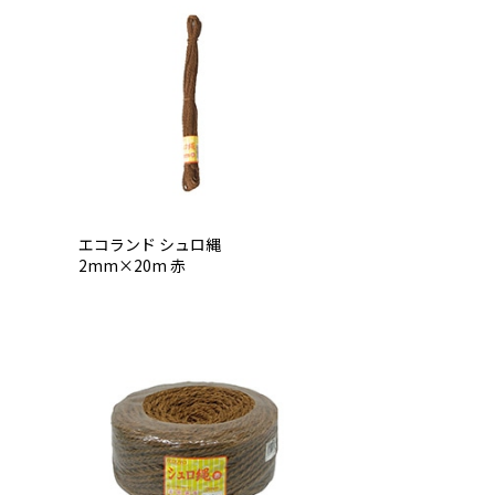
エコランド シュロ縄
2mm×20m 赤