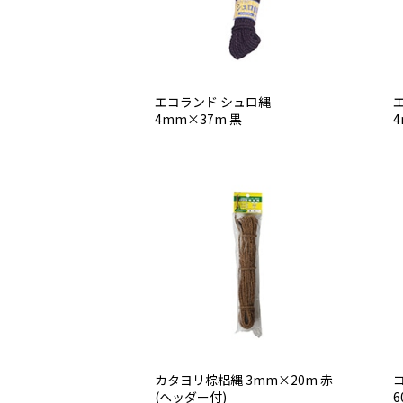
エコランド シュロ縄
4mm×37m 黒
4
カタヨリ棕梠縄 3mm×20m 赤
(ヘッダー付)
6