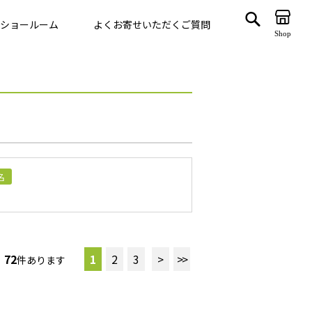
ショールーム
よくお寄せいただくご質問
Shop
ゲート
名
VegTrug
72
1
2
3
>
>>
件あります