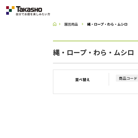
園芸用品
縄・ロープ・わら・ムシロ
Category
縄・ロープ・わら・ムシロ
ラティス・フェンス
収納庫・室外機カバー
商品コード
並べ替え
デッキ・タイル・人工芝
UNI SHADE
ポーチ・オーニング
シェード
テーブル・チェアー・パラソル
ライト・イルミネーション