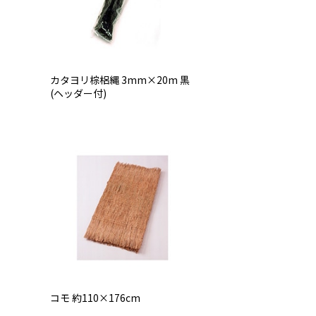
カタヨリ棕梠縄 3mm×20m 黒
(ヘッダー付)
コモ 約110×176cm