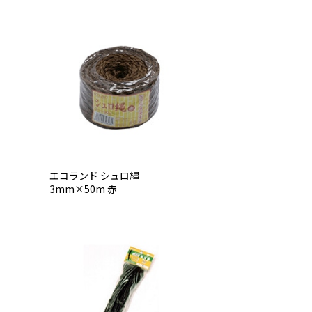
エコランド シュロ縄
3mm×50m 赤