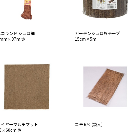
エコランド シュロ縄
ガーデンシュロ杉テープ
mm×37m 赤
15cm×5m
コイヤーマルチマット
コモ 6尺 (袋入)
0×60cm /A