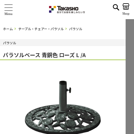
パラソルベース 青銅色 ローズ L /A | タカショー ホームユース
Shop
商 品
ホーム
テーブル・チェアー・パラソル
パラソル
ブランド
パラソル
海外ブランド・シリーズ
パラソルベース 青銅色 ローズ L /A
特 集
ショールーム
企業情報
関連サイト
サポート