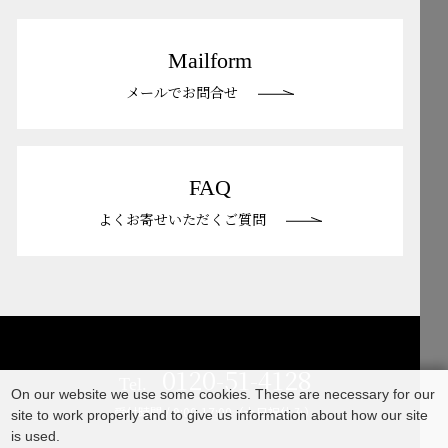
Mailform
メールでお問合せ
FAQ
よくお寄せいただくご質問
0120-51-4128
Tel.
On our website we use some cookies. These are necessary for our
受付時間 / 9:00-17:00（土日祝休み）
site to work properly and to give us information about how our site
is used.