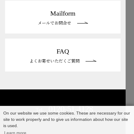
Mailform
メールでお問合せ
FAQ
よくお寄せいただくご質問
0120-51-4128
Tel.
On our website we use some cookies. These are necessary for our
受付時間 / 9:00-17:00（土日祝休み）
site to work properly and to give us information about how our site
is used.
Learn more