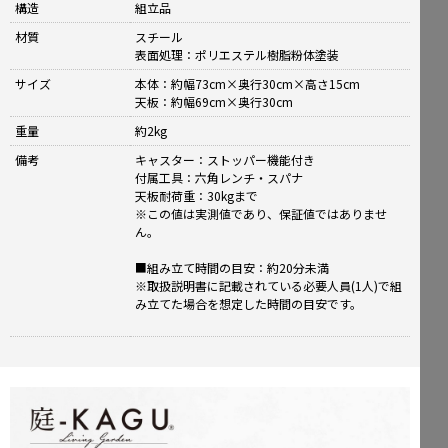
構造
組立品
材質
スチール
表面処理：ポリエステル樹脂粉体塗装
サイズ
本体：約幅73cm×奥行30cm×高さ15cm
天板：約幅69cm×奥行30cm
重量
約2kg
備考
キャスター：ストッパー機能付き
付属工具：六角レンチ・スパナ
天板耐荷重：30kgまで
※この値は実測値であり、保証値ではありませ
ん。
■組み立て時間の目安：約20分未満
※取扱説明書に記載されている必要人員(1人)で組
み立てた場合を想定した時間の目安です。