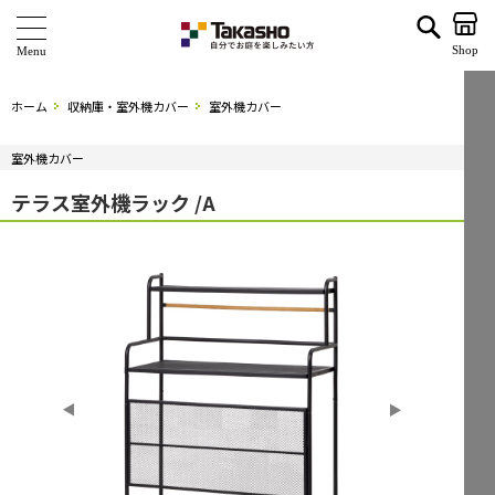
テラス室外機ラック /A | タカショー ホームユース
Shop
商 品
ホーム
収納庫・室外機カバー
室外機カバー
ブランド
室外機カバー
海外ブランド・シリーズ
テラス室外機ラック /A
特 集
ショールーム
企業情報
関連サイト
サポート