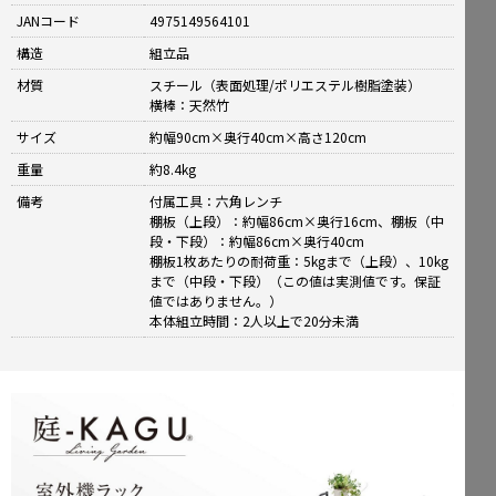
JANコード
4975149564101
構造
組立品
材質
スチール（表面処理/ポリエステル樹脂塗装）
横棒：天然竹
サイズ
約幅90cm×奥行40cm×高さ120cm
重量
約8.4kg
備考
付属工具：六角レンチ
棚板（上段）：約幅86cm×奥行16cm、棚板（中
段・下段）：約幅86cm×奥行40cm
棚板1枚あたりの耐荷重：5kgまで（上段）、10kg
まで（中段・下段）（この値は実測値です。保証
値ではありません。）
本体組立時間：2人以上で20分未満