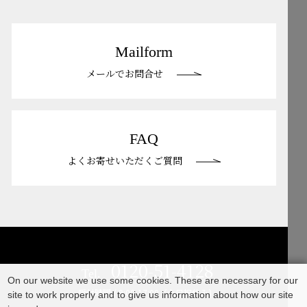
Mailform
メールでお問合せ
FAQ
よくお寄せいただくご質問
0120-51-4128
Tel.
On our website we use some cookies. These are necessary for our
受付時間 / 9:00-17:00（土日祝休み）
site to work properly and to give us information about how our site