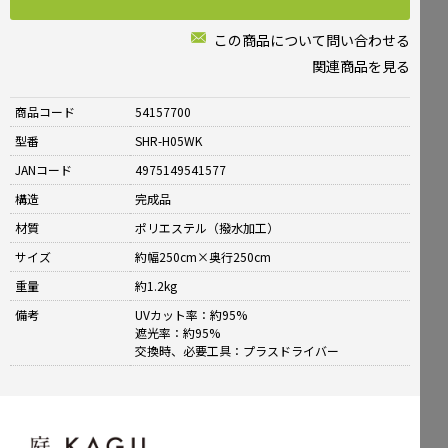
この商品について問い合わせる
関連商品を見る
商品コード
54157700
型番
SHR-H05WK
JANコード
4975149541577
構造
完成品
材質
ポリエステル（撥水加工）
サイズ
約幅250cm×奥行250cm
重量
約1.2kg
備考
UVカット率：約95%
遮光率：約95%
交換時、必要工具：プラスドライバー