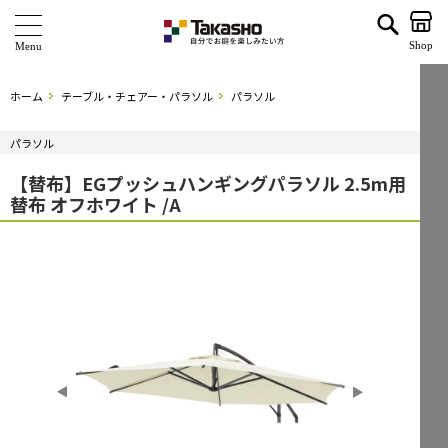
【替布】EGプッシュハンギングパラソル 2.5m用 替布 オフホワイト /A | タカショー ホームユース
Shop
商 品
ホーム
テーブル・チェアー・パラソル
パラソル
ブランド
パラソル
海外ブランド・シリーズ
【替布】EGプッシュハンギングパラソル 2.5m用
替布 オフホワイト /A
特 集
ショールーム
企業情報
関連サイト
サポート