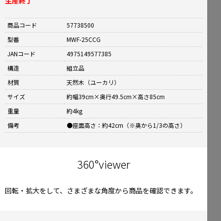
生産終了
商品コード
57738500
型番
MWF-25CCG
JANコード
4975149577385
構造
組立品
材質
天然木（ユーカリ）
サイズ
約幅39cm×奥行49.5cm×高さ85cm
重量
約4kg
備考
●座面高さ：約42cm（※奥から1/3の高さ）
360°viewer
回転・拡大をして、さまざまな角度から商品を確認できます。