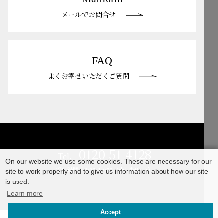
メールでお問合せ
FAQ
よくお寄せいただくご質問
0120-51-4128
Tel.
On our website we use some cookies. These are necessary for our
受付時間 / 9:00-17:00（土日祝休み）
site to work properly and to give us information about how our site
is used.
Learn more
Accept