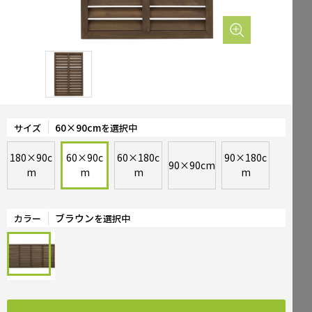
Mailform
FAQ
メールでお問合せ
よくお寄せいただくご質問
0120-51-4128
Tel.
受付時間 / 9:00-17:00（土日祝休み）
60×90cm
サイズ
を選択中
180×90c
60×90c
60×180c
90×180c
90×90cm
m
m
m
m
ブラウン
カラー
を選択中