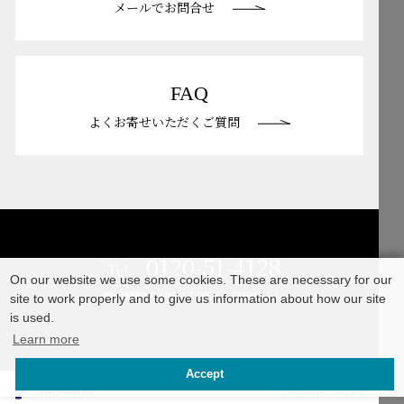
メールでお問合せ
FAQ
よくお寄せいただくご質問
0120-51-4128
Tel.
On our website we use some cookies. These are necessary for our
受付時間 / 9:00-17:00（土日祝休み）
site to work properly and to give us information about how our site
is used.
Learn more
Accept
©TAKASHO Co., Ltd