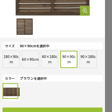
Mailform
FAQ
メールでお問合せ
よくお寄せいただくご質問
0120-51-4128
Tel.
受付時間 / 9:00-17:00（土日祝休み）
90×90cm
サイズ
を選択中
180×90c
60×180c
90×90c
90×180c
60×90cm
m
m
m
m
ブラウン
カラー
を選択中