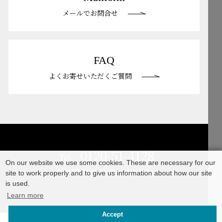
メールでお問合せ
FAQ
よくお寄せいただくご質問
0120-51-4128
Tel.
On our website we use some cookies. These are necessary for our
受付時間 / 9:00-17:00（土日祝休み）
site to work properly and to give us information about how our site
is used.
Learn more
Accept