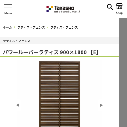
パワールーバーラティス 900×1800 【E】 | タカショー ホームユース
Shop
商 品
ホーム
ラティス・フェンス
ラティス・フェンス
ブランド
ラティス・フェンス
海外ブランド・シリーズ
パワールーバーラティス 900×1800 【E】
特 集
ショールーム
企業情報
関連サイト
サポート